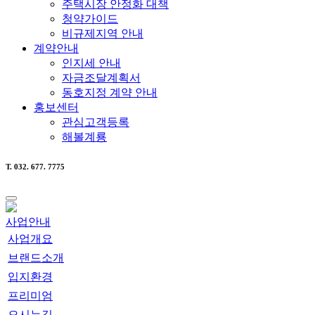
주택시장 안정화 대책
청약가이드
비규제지역 안내
계약안내
인지세 안내
자금조달계획서
동호지정 계약 안내
홍보센터
관심고객등록
해볼계룡
T.
032. 677. 7775
사업안내
사업개요
브랜드소개
입지환경
프리미엄
오시는길