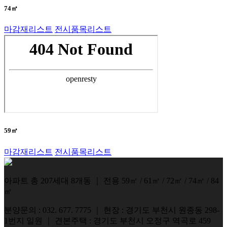
74㎡
마감재리스트
전시품목리스트
59㎡
마감재리스트
전시품목리스트
아파트 총 207세대 8개동
｜
전용 59㎡ / 61㎡ / 72㎡ / 74㎡ / 84
㎡
분양문의 : 032. 677. 7775
｜
현장 : 경기도 부천시 원종동 298-
1번지 일원
｜
견본주택 : 경기도 부천시 오정구 역곡로 459