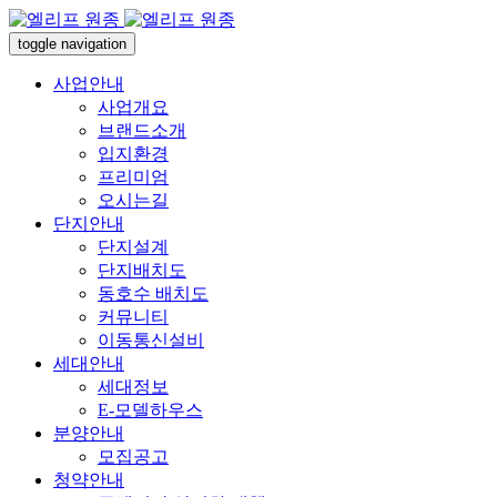
toggle navigation
사업안내
사업개요
브랜드소개
입지환경
프리미엄
오시는길
단지안내
단지설계
단지배치도
동호수 배치도
커뮤니티
이동통신설비
세대안내
세대정보
E-모델하우스
분양안내
모집공고
청약안내